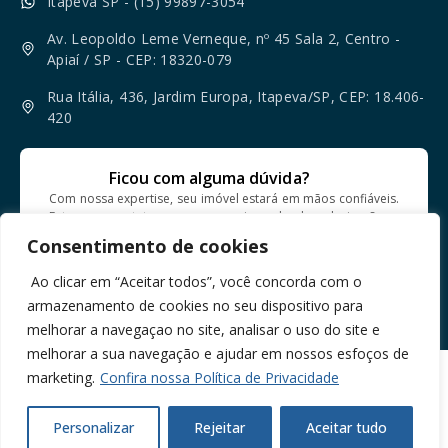
Itapeva SP - (15) 99897-3054
Av. Leopoldo Leme Verneque, nº 45 Sala 2, Centro -
Apiaí / SP - CEP: 18320-079
Rua Itália, 436, Jardim Europa, Itapeva/SP, CEP: 18.406-
420
Ficou com alguma dúvida?
Com nossa expertise, seu imóvel estará em mãos confiáveis.
Entre em contato e comece a jornada de valorização e
segurança!
Consentimento de cookies
Ao clicar em “Aceitar todos”, você concorda com o
FALE CONOSCO
armazenamento de cookies no seu dispositivo para
melhorar a navegaçao no site, analisar o uso do site e
melhorar a sua navegação e ajudar em nossos esfoços de
marketing.
Confira nossa Política de Privacidade
©2026 ACARTA ENGENHARIA E CONSULTORIA LTDA – Todos
Direitos Reservados | CNPJ: 11.316.317/0001-58
Personalizar
Rejeitar
Aceitar tudo
Desenvolvido por