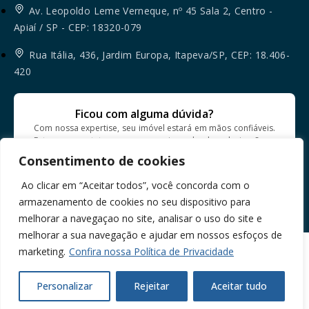
Av. Leopoldo Leme Verneque, nº 45 Sala 2, Centro -
Apiaí / SP - CEP: 18320-079
Rua Itália, 436, Jardim Europa, Itapeva/SP, CEP: 18.406-
420
Ficou com alguma dúvida?
Com nossa expertise, seu imóvel estará em mãos confiáveis.
Entre em contato e comece a jornada de valorização e
segurança!
Consentimento de cookies
Ao clicar em “Aceitar todos”, você concorda com o
FALE CONOSCO
armazenamento de cookies no seu dispositivo para
melhorar a navegaçao no site, analisar o uso do site e
melhorar a sua navegação e ajudar em nossos esfoços de
marketing.
Confira nossa Política de Privacidade
©2026 ACARTA ENGENHARIA E CONSULTORIA LTDA – Todos
Direitos Reservados | CNPJ: 11.316.317/0001-58
Personalizar
Rejeitar
Aceitar tudo
Desenvolvido por