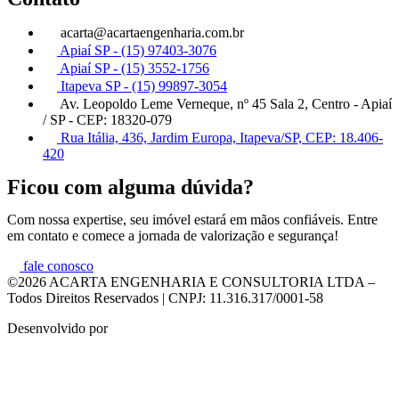
acarta@acartaengenharia.com.br
Apiaí SP - (15) 97403-3076
Apiaí SP - (15) 3552-1756
Itapeva SP - (15) 99897-3054
Av. Leopoldo Leme Verneque, nº 45 Sala 2, Centro - Apiaí
/ SP - CEP: 18320-079
Rua Itália, 436, Jardim Europa, Itapeva/SP, CEP: 18.406-
420
Ficou com alguma dúvida?
Com nossa expertise, seu imóvel estará em mãos confiáveis. Entre
em contato e comece a jornada de valorização e segurança!
fale conosco
©2026 ACARTA ENGENHARIA E CONSULTORIA LTDA –
Todos Direitos Reservados | CNPJ: 11.316.317/0001-58
Desenvolvido por